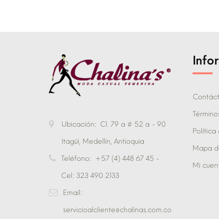
Info
Contác
Término
Ubicación:
Cl. 79 a # 52 a - 90
Política
Itagüi, Medellín, Antioquia
Mapa del
Teléfono:
+57 (4) 448 67 45 -
Mi cuen
Cel: 323 490 2133
Email:
servicioalcliente@chalinas.com.co